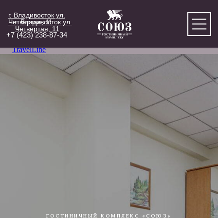
г. Владивосток ул.
Четвертая, 11
г. Владивосток ул.
Четвертая, 11
+7 (423) 238-87-34
TravelLine
ГОСТИНИЧНЫЙ КОМПЛЕКС «СОЮЗ»