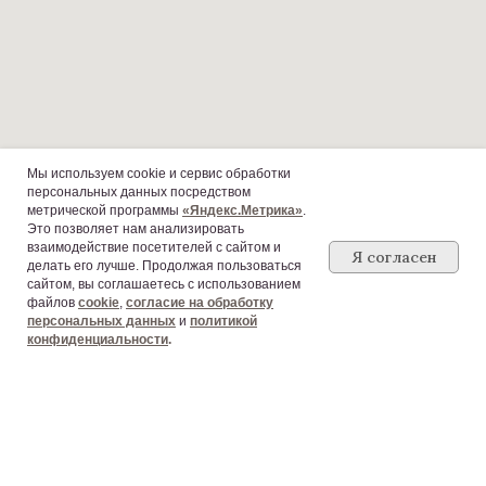
Мы используем cookie и сервис обработки
ЗАБРОНИРОВАТЬ НОМЕР
персональных данных посредством
метрической программы
«Яндекс.Метрика»
.
ПОЛИТИКА ОБРАБОТКИ ПЕРСОНАЛЬНЫХ ДАННЫХ
Это позволяет нам анализировать
взаимодействие посетителей с сайтом и
Я согласен
ПОЛИТИКА ИСПОЛЬЗОВАНИЯ COOKIE
делать его лучше. Продолжая пользоваться
сайтом, вы соглашаетесь с использованием
КЕЙТЕРИНГ / ВЫЕЗДНОЕ ОБСЛУЖИВАНИЕ
файлов
cookie
,
с
огласие на обработку
ДОКУМЕНТЫ И
персональных данных
и
политикой
РЕКВИЗИТЫ
конфиденциальности
.
УСЛУГИ
НОВОСТИ
СОГЛАСИЕ НА ОБРАБОТКУ ПЕРСОНАЛЬНЫХ ДАННЫХ