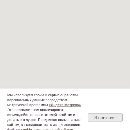
ЗАБРОНИРОВАТЬ НОМЕР
ПОЛИТИКА ОБРАБОТКИ ПЕРСОНАЛЬНЫХ ДАННЫХ
ПОЛИТИКА ИСПОЛЬЗОВАНИЯ COOKIE
КЕЙТЕРИНГ / ВЫЕЗДНОЕ ОБСЛУЖИВАНИЕ
ДОКУМЕНТЫ И
РЕКВИЗИТЫ
УСЛУГИ
НОВОСТИ
Мы используем cookie и сервис обработки
персональных данных посредством
СОГЛАСИЕ НА ОБРАБОТКУ ПЕРСОНАЛЬНЫХ ДАННЫХ
метрической программы
«Яндекс.Метрика»
.
Это позволяет нам анализировать
взаимодействие посетителей с сайтом и
Я согласен
делать его лучше. Продолжая пользоваться
ПРОДВИЖЕНИЕ САЙТА
РАЗРАБОТКА САЙТА
сайтом, вы соглашаетесь с использованием
файлов
cookie
,
с
огласие на обработку