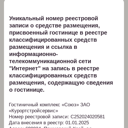
Гостиничный комплекс «Союз» ЗАО
«Курортстройсервис»
Номер реестровой записи: С252024020581
Дата внесения в реестр: 01.01.2025
Адрес: 690024, Приморский Край, г.о.
Владивостокский, г Владивосток, ул Четвертая, д.
11
Субъект РФ: Приморский край
Тип объекта размещения: Гостиница
Владелец: ЗАКРЫТОЕ АКЦИОНЕРНОЕ
ОБЩЕСТВО "КУРОРТСТРОЙСЕРВИС"
https://tourism.fsa.gov.ru/ru/resorts/hotels/e533898a-
c609-11ef-92da-11364460ba39/about-resort
Реквизиты:
ЗАО "КУРОРТСТРОЙСЕРВИС"
ИНН/КПП 2538000467/253901001
ОАО АКБ "ПРИМОРЬЕ"
к/с 30101810800000000795
р/с 40702810800000755301