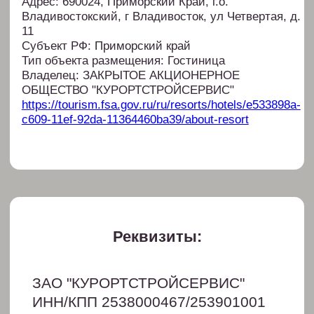
БИК 040507795
ОГРН 1022501911222
Отчеты по СОУТ (скачать)