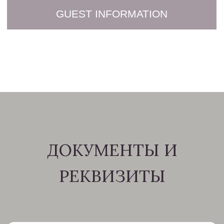
ДОКУМЕНТЫ И
РЕКВИЗИТЫ
Уникальный номер реестровой
записи о средстве размещения,
присвоенный гостинице в реестре
классифицированных средств
размещения и ссылка в
информационно-
телекоммуникационной сети
"Интернет" на запись в реестре
классифицированных средств
размещения, содержащую сведения
о гостинице.