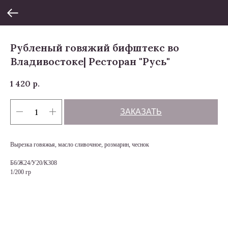
Рубленый говяжий бифштекс во
Владивостоке| Ресторан "Русь"
1 420
р.
ЗАКАЗАТЬ
Вырезка говяжья, масло сливочное, розмарин, чеснок
Б6/Ж24/У20/К308
1/200 гр