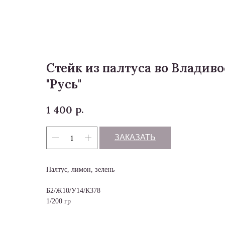
Меню
Стейк из палтуса во Владиво
"Русь"
р.
1 400
ЗАКАЗАТЬ
Палтус, лимон, зелень
Б2/Ж10/У14/К378
1/200 гр