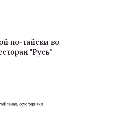
ой по-тайски во
есторан "Русь"
тейльная, соус терияки