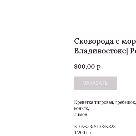
Сковорода с мо
Владивостоке| Р
р.
800,00
ЗАКАЗАТЬ
Креветка тигровая, гребешок,
коньяк,
лимон
Б16/Ж23/У138/К828
1/200 гр