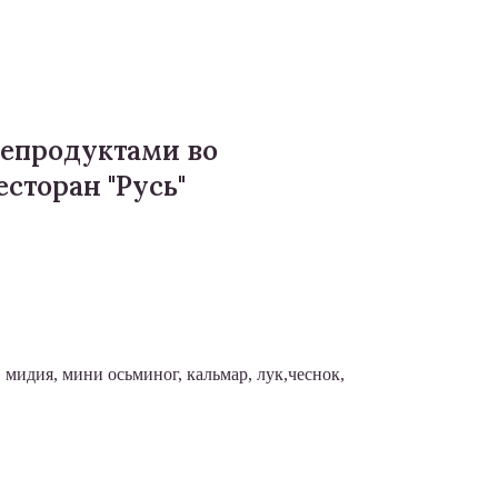
репродуктами во
есторан "Русь"
 мидия, мини осьминог, кальмар, лук,чеснок,