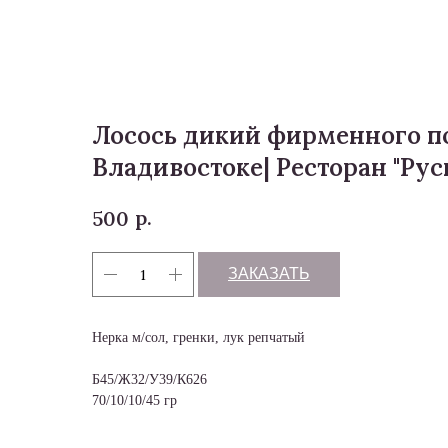
Меню
Лосось дикий фирменного п
Владивостоке| Ресторан "Рус
р.
500
ЗАКАЗАТЬ
Нерка м/сол, гренки, лук репчатый
Б45/Ж32/У39/К626
70/10/10/45 гр