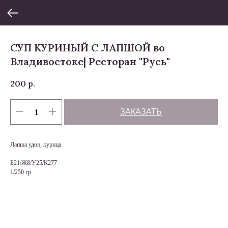
СУП КУРИНЫЙ С ЛАПШОЙ во
Владивостоке| Ресторан "Русь"
200
р.
ЗАКАЗАТЬ
Лапша удон, курица
Б21/Ж8/У25/К277
1/250 гр