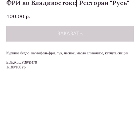
ФРИ во Владивостоке| Ресторан "Русь"
400,00
р.
ЗАКАЗАТЬ
Куриное бедро, картофель фри, лук, чеснок, масло сливочное, кетчуп, специи
Б59/Ж55/УЗ9/К470
1/180/100 гр